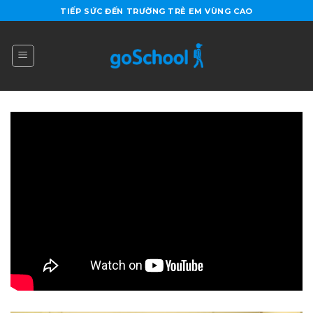
Skip
TIẾP SỨC ĐẾN TRƯỜNG TRẺ EM VÙNG CAO
to
content