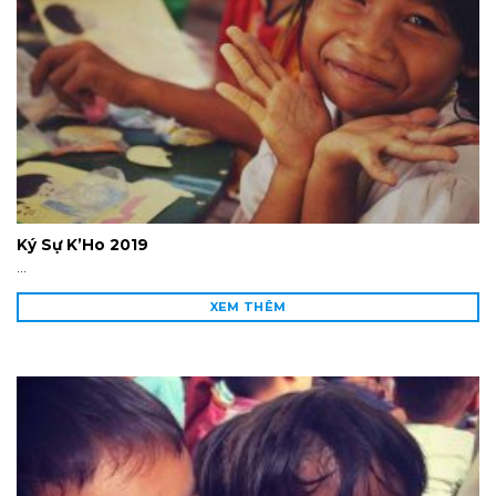
Ký Sự K’Ho 2019
...
XEM THÊM