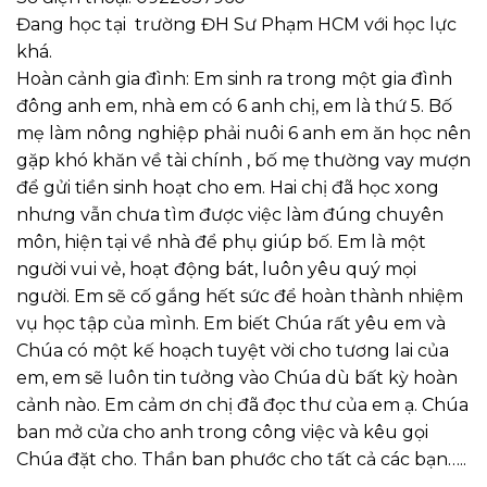
Đang học tại trường ĐH Sư Phạm HCM với học lực
khá.
Hoàn cảnh gia đình: Em sinh ra trong một gia đình
đông anh em, nhà em có 6 anh chị, em là thứ 5. Bố
mẹ làm nông nghiệp phải nuôi 6 anh em ăn học nên
gặp khó khăn về tài chính , bố mẹ thường vay mượn
để gửi tiền sinh hoạt cho em. Hai chị đã học xong
nhưng vẫn chưa tìm được việc làm đúng chuyên
môn, hiện tại về nhà để phụ giúp bố. Em là một
người vui vẻ, hoạt động bát, luôn yêu quý mọi
người. Em sẽ cố gắng hết sức để hoàn thành nhiệm
vụ học tập của mình. Em biết Chúa rất yêu em và
Chúa có một kế hoạch tuyệt vời cho tương lai của
em, em sẽ luôn tin tưởng vào Chúa dù bất kỳ hoàn
cảnh nào. Em cảm ơn chị đã đọc thư của em ạ. Chúa
ban mở cửa cho anh trong công việc và kêu gọi
Chúa đặt cho. Thần ban phước cho tất cả các bạn…..