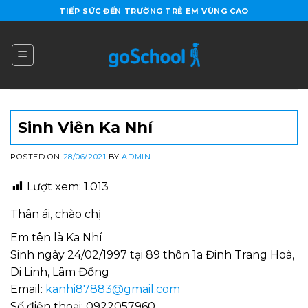
Skip
TIẾP SỨC ĐẾN TRƯỜNG TRẺ EM VÙNG CAO
to
content
Sinh Viên Ka Nhí
POSTED ON
28/06/2021
BY
ADMIN
Lượt xem:
1.013
Thân ái, chào chị
Em tên là Ka Nhí
Sinh ngày 24/02/1997 tại 89 thôn 1a Đinh Trang Hoà,
Di Linh, Lâm Đồng
Email:
kanhi87883@gmail.com
Số điện thoại: 0922057960