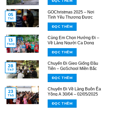
ĐỌC THÊM
GOChristmas 2025 – Nơi
05
Tình Yêu Thương Được
Th1
Chia Sẻ
ĐỌC THÊM
Cùng Em Chọn Hướng Đi –
13
Về Làng Người Ca Dong
Th10
ĐỌC THÊM
Chuyến Đi Gieo Giống Đầu
28
Tiên – GoSchool Miền Bắc
Th7
ĐỌC THÊM
Chuyến Đi Về Làng Buôn Êa
23
Yông A 30/04 – 02/05/2025
Th5
ĐỌC THÊM