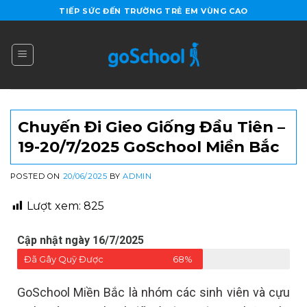
TIẾP SỨC ĐẾN TRƯỜNG TRẺ EM VÙNG CAO
Chuyến Đi Gieo Giống Đầu Tiên –
19-20/7/2025 GoSchool Miền Bắc
POSTED ON
20/06/2025
BY
ADMIN
Lượt xem:
825
Cập nhật ngày 16/7/2025
Đã Gây Quỹ Được
68%
GoSchool Miền Bắc là nhóm các sinh viên và cựu