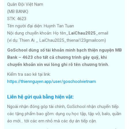
Quân Đội Việt Nam
(MB BANK)
STK: 4623
Tên người đại diện: Huynh Tan Tuan
Nội dung chuyển khoản: Họ tên_
LaiChau2025
_email
(ví dụ: Thien Ai _ LaiChau2025_thienai123gmailcom)
GoSchool dùng số tài khoản minh bạch thiện nguyện MB
Bank – 4623 cho tất cả chương trình gây quỹ, khi
chuyển khoản xin vui lòng ghi rõ tên chương trình.
Kiểm tra sao kê tại link:
https://thiennguyen.app/user/goschoolvietnam
Liên hệ gửi quà bằng hiện vật:
Ngoài nhận đóng góp tài chính, GoSchool nhận chuyển tiếp
các tặng phẩm bao gồm: dụng cụ học tập, tập vở, balo, quần
áo mới… tới các em nhỏ mà các dự án tiếp cận.