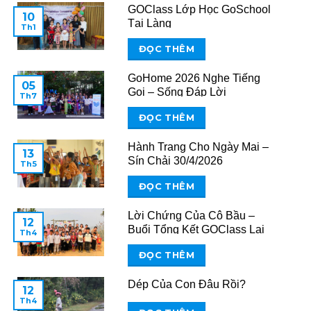
GOClass Lớp Học GoSchool
10
Tại Làng
Th1
ĐỌC THÊM
GoHome 2026 Nghe Tiếng
05
Gọi – Sống Đáp Lời
Th7
ĐỌC THÊM
Hành Trang Cho Ngày Mai –
13
Sín Chải 30/4/2026
Th5
ĐỌC THÊM
Lời Chứng Của Cô Bầu –
12
Buổi Tổng Kết GOClass Lai
Th4
Châu 2026
ĐỌC THÊM
Dép Của Con Đâu Rồi?
12
Th4