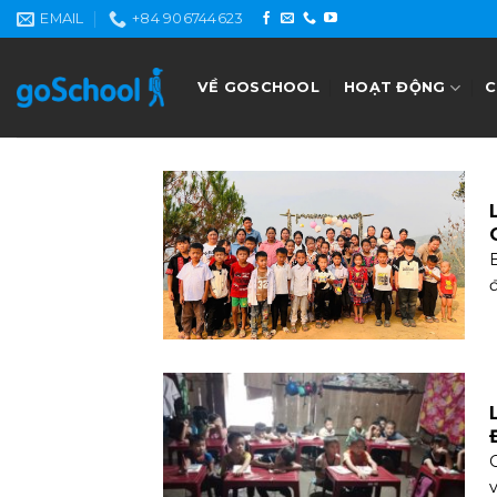
Skip
EMAIL
+84 906744623
to
content
VỀ GOSCHOOL
HOẠT ĐỘNG
C
B
đ