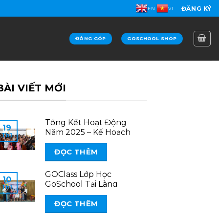
ĐĂNG KÝ
EN
VI
ĐÓNG GÓP
GOSCHOOL SHOP
BÀI VIẾT MỚI
Tổng Kết Hoạt Động
19
Năm 2025 – Kế Hoạch
Th1
2026
ĐỌC THÊM
GOClass Lớp Học
10
GoSchool Tại Làng
Th1
ĐỌC THÊM