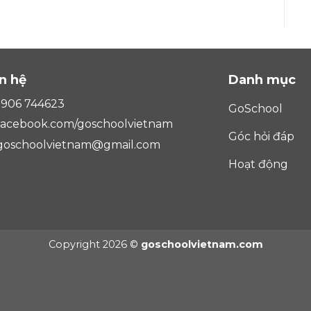
n hệ
Danh mục
906 744623
GoSchool
facebook.com/goschoolvietnam
Góc hỏi đáp
goschoolvietnam@gmail.com
Hoạt động
Copyright 2026 ©
goschoolvietnam.com