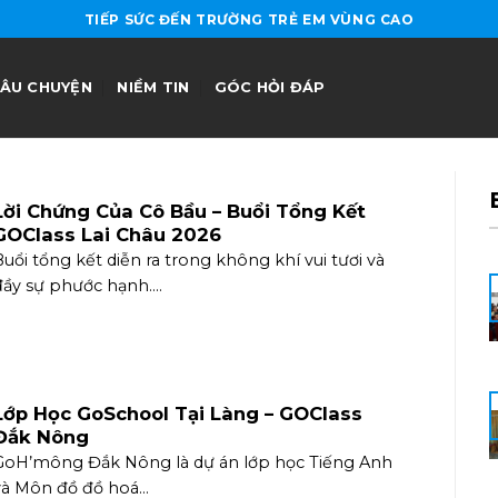
TIẾP SỨC ĐẾN TRƯỜNG TRẺ EM VÙNG CAO
ÂU CHUYỆN
NIỀM TIN
GÓC HỎI ĐÁP
Lời Chứng Của Cô Bầu – Buổi Tổng Kết
GOClass Lai Châu 2026
uổi tổng kết diễn ra trong không khí vui tươi và
ầy sự phước hạnh....
Lớp Học GoSchool Tại Làng – GOClass
Đắk Nông
GoH’mông Đắk Nông là dự án lớp học Tiếng Anh
và Môn đồ đồ hoá...