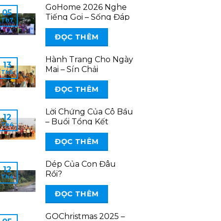
GoHome 2026 Nghe
05
Tiếng Gọi – Sống Đáp
Th7
Lời
ĐỌC THÊM
Hành Trang Cho Ngày
13
Mai – Sín Chải
Th5
30/4/2026
ĐỌC THÊM
Lời Chứng Của Cô Bầu
12
– Buổi Tổng Kết
Th4
GOClass Lai Châu
2026
ĐỌC THÊM
Dép Của Con Đâu
12
Rồi?
Th4
ĐỌC THÊM
GOChristmas 2025 –