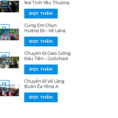
05
Nơi Tình Yêu Thương
Th1
Được Chia Sẻ
ĐỌC THÊM
Cùng Em Chọn
13
Hướng Đi – Về Làng
Th10
Người Ca Dong
ĐỌC THÊM
Chuyến Đi Gieo Giống
28
Đầu Tiên – GoSchool
Th7
Miền Bắc
ĐỌC THÊM
Chuyến Đi Về Làng
23
Buôn Êa Yông A
Th5
30/04 – 02/05/2025
ĐỌC THÊM